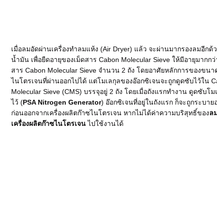
เมื่อลมอัดผ่านเครื่องทำลมแห้ง (Air Dryer) แล้ว จะผ่านมากรองลมอีกด้
น้ำมัน เพื่อยืดอายุของเม็ดสาร Cabon Molecular Sieve ให้มีอายุมากกว่า 1
สาร Cabon Molecular Sieve จำนวน 2 ถัง โดยอาศัยหลักการของขนาดโม
ไนโตรเจนที่ผ่านออกไปได้ แต่โมเลกุลของอ๊อกซิเจนจะถูกดูดซับไว้ใน
Molecular Sieve (CMS) บรรจุอยู่ 2 ถัง โดยเมื่อถังแรกทำงาน ดูดซับโม
ไว้ (
PSA Nitrogen Generator
) อ๊อกซิเจนที่อยู่ในถังแรก ก็จะถูกระบา
ก่อนออกจากเครื่องผลิตก๊าซไนโตรเจน หากไม่ได้ค่าความบริสุทธิ์ของ
ล
เครื่องผลิตก๊าซไนโตรเจน
ไปใช้งานได้