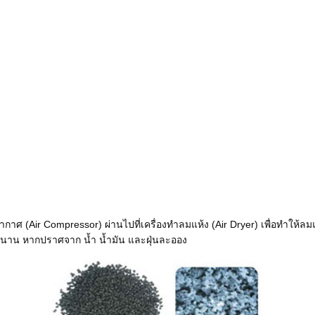
อากาศ (Air Compressor) ผ่านไปที่เครื่องทำลมแห้ง (Air Dryer) เพื่อทำให้ลมแ
าวนาน หากปราศจาก น้ำ น้ำมัน และฝุ่นละออง