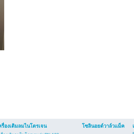
ครื่องเติมลมไนโตรเจน
โซลินอยด์วาล์วแม็ค