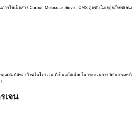
นการใช้เม็ดสาร Carbon Molecular Sieve : CMS ดูดซับโมเลกุลอ๊อกซิเจนเ
ัยคุณสมบัติของก๊าซไนโตรเจน ที่เป็นแก๊สเฉื่อยในกระบวนการวิศวกรรมหร
ม
ตรเจน