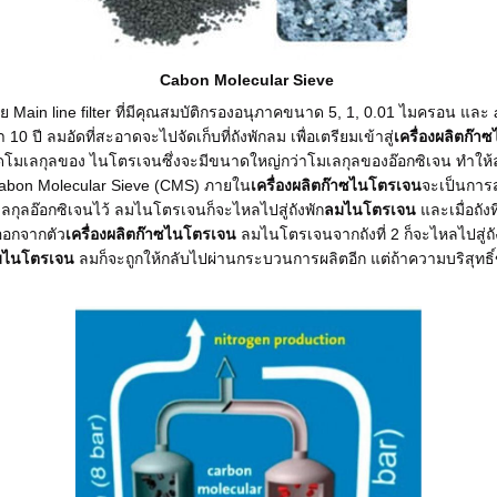
Cabon Molecular Sieve
วย Main line filter ที่มีคุณสมบัติกรองอนุภาคขนาด 5, 1, 0.01 ไมครอน และ
0 ปี ลมอัดที่สะอาดจะไปจัดเก็บที่ถังพักลม เพื่อเตรียมเข้าสู่
เครื่องผลิตก๊
เลกุลของ ไนโตรเจนซึ่งจะมีขนาดใหญ่กว่าโมเลกุลของอ๊อกซิเจน ทำให้ลมท
 Cabon Molecular Sieve (CMS) ภายใน
เครื่องผลิตก๊าซไนโตรเจน
จะเป็นการ
เลกุลอ๊อกซิเจนไว้ ลมไนโตรเจนก็จะไหลไปสู่ถังพัก
ลมไนโตรเจน
และเมื่อถัง
ยออกจากตัว
เครื่องผลิตก๊าซไนโตรเจน
ลมไนโตรเจนจากถังที่ 2 ก็จะไหลไปสู่ถั
มไนโตรเจน
ลมก็จะถูกให้กลับไปผ่านกระบวนการผลิตอีก แต่ถ้าความบริสุท